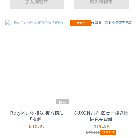
加入購物車
加入購物車
一線多用
售完
RelyMe-依賴我 複方精油
GUXON古尚 四合一鑰匙圈
「寢靜」
快充充電線
NT$690
NT$250
NT$590
58% OFF