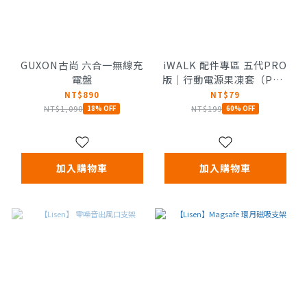
GUXON古尚 六合一無線充
iWALK 配件專區 五代PRO
電盤
版｜行動電源果凍套（PRO
版專用）
NT$890
NT$79
NT$1,090
NT$199
18% OFF
60% OFF
加入購物車
加入購物車