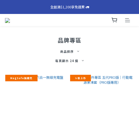
⚠️巧方塊主動預防性召回公告⚠️
全館滿$1,200享免運費 🚛
⚠️巧方塊主動預防性召回公告⚠️
品牌專區
商品排序
每頁顯示 24 個
MagSafe無線充
✨新上市