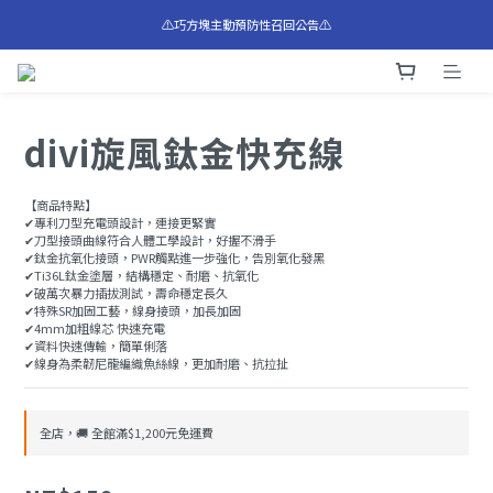
⚠️巧方塊主動預防性召回公告⚠️
⚠️巧方塊主動預防性召回公告⚠️
全館滿$1,200享免運費 🚛
⚠️巧方塊主動預防性召回公告⚠️
divi旋風鈦金快充線
【商品特點】
✔專利刀型充電頭設計，連接更緊實
✔刀型接頭曲線符合人體工學設計，好握不滑手
✔鈦金抗氧化接頭，PWR觸點進一步強化，告別氧化發黑
✔Ti36L鈦金塗層，結構穩定、耐磨、抗氧化
✔破萬次暴力插拔測試，壽命穩定長久 
✔特殊SR加固工藝，線身接頭，加長加固
✔4mm加粗線芯 快速充電
✔資料快速傳輸，簡單俐落
✔線身為柔韌尼龍編織魚絲線，更加耐磨、抗拉扯
全店，🚚 全館滿$1,200元免運費