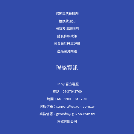
保固與售後服務
退換貨須知
出貨及運送說明
隱私條款政策
🎁會員註冊享好禮
產品常見問題
聯絡資訊
Line@官方客服
電話：04-37043700
時間：AM 09:00 - PM 17:30
客服信箱：surport@guxon.com.tw
業務信箱：gxninfo@guxon.com.tw
古敬有限公司