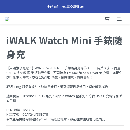
⚠️巧方塊主動預防性召回公告⚠️
全館滿$1,200享免運費 🚛
⚠️巧方塊主動預防性召回公告⚠️
iWALK Watch Mini 手錶隨
身充
【告別繁瑣充電！】iWALK  Watch Mini 手錶隨身充專為 Apple 用戶 設計，內建 
USB-C 快充線 與 手錶磁吸充電，可同時為 iPhone 和 Apple Watch 充電，滿足你
的行動電力需求，支援 15W PD 快充，隨時補電，省時高效！
輕巧 115g 超便攜設計，無論是旅行、通勤還是日常使用，都能輕鬆攜帶。
適用機型： iPhone 15、16 系列、Apple Watch 全系列、符合 USB-C 充電介面所
有手機。
BSMI認證：R56216
NCC字號：CCAP24LP3610T5
✈️本產品機體有明確標示" Wh "及認證標章，欲前往韓國遊客可選購此