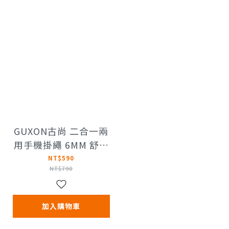
GUXON古尚 二合一兩
用手機掛繩 6MM 舒適
掛繩
NT$590
NT$790
加入購物車