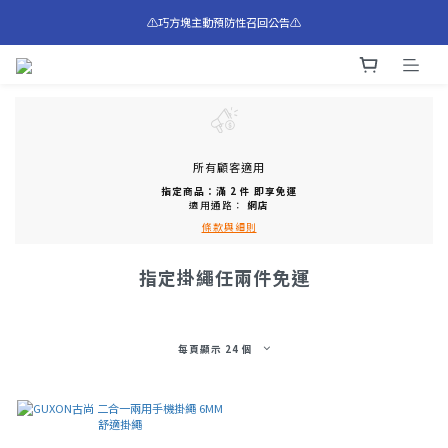
⚠️巧方塊主動預防性召回公告⚠️
⚠️巧方塊主動預防性召回公告⚠️
全館滿$1,200享免運費 🚛
⚠️巧方塊主動預防性召回公告⚠️
所有顧客適用
指定商品：滿 2 件 即享免運
適用通路：
網店
條款與細則
指定掛繩任兩件免運
每頁顯示 24 個