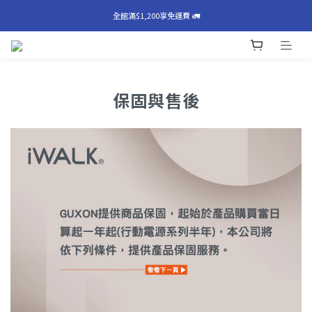
⚠️巧方塊主動預防性召回公告⚠️
全館滿$1,200享免運費 🚛
⚠️巧方塊主動預防性召回公告⚠️
保固與售後