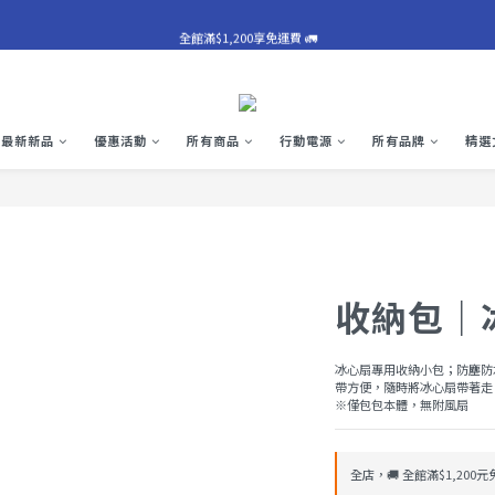
⚠️巧方塊主動預防性召回公告⚠️
全館滿$1,200享免運費 🚛
⚠️巧方塊主動預防性召回公告⚠️
最新新品
優惠活動
所有商品
行動電源
所有品牌
精選
收納包｜
冰心扇專用收納小包；防塵防
帶方便，隨時將冰心扇帶著走
※僅包包本體，無附風扇
全店，🚚 全館滿$1,200