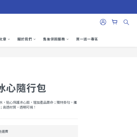
文章
關於我們
售後保固服務
買一送一專區
冰心隨行包
水，貼心保護冰心扇，增加產品壽命；獨特掛勾，攜
；高透材質，透明可視！
元免運費